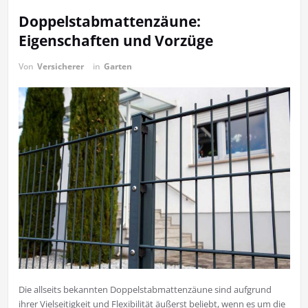
Doppelstabmattenzäune:
Eigenschaften und Vorzüge
Von
Versicherer
in
Garten
Die allseits bekannten Doppelstabmattenzäune sind aufgrund
ihrer Vielseitigkeit und Flexibilität äußerst beliebt, wenn es um die