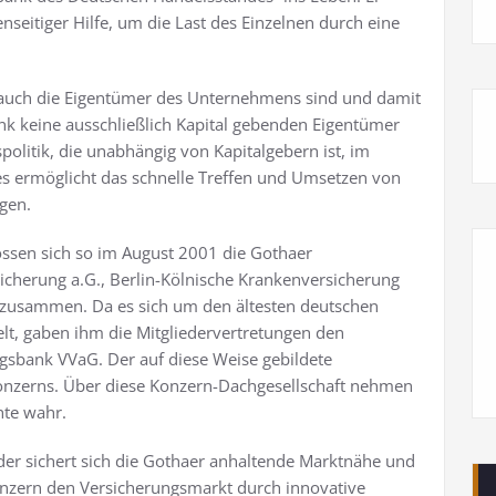
nseitiger Hilfe, um die Last des Einzelnen durch eine
ig auch die Eigentümer des Unternehmens sind und damit
ank keine ausschließlich Kapital gebenden Eigentümer
spolitik, die unabhängig von Kapitalgebern ist, im
ies ermöglicht das schnelle Treffen und Umsetzen von
gen.
ossen sich so im August 2001 die Gothaer
cherung a.G., Berlin-Kölnische Krankenversicherung
. zusammen. Da es sich um den ältesten deutschen
elt, gaben ihm die Mitgliedervertretungen den
gsbank VVaG. Der auf diese Weise gebildete
Konzerns. Über diese Konzern-Dachgesellschaft nehmen
hte wahr.
der sichert sich die Gothaer anhaltende Marktnähe und
Konzern den Versicherungsmarkt durch innovative