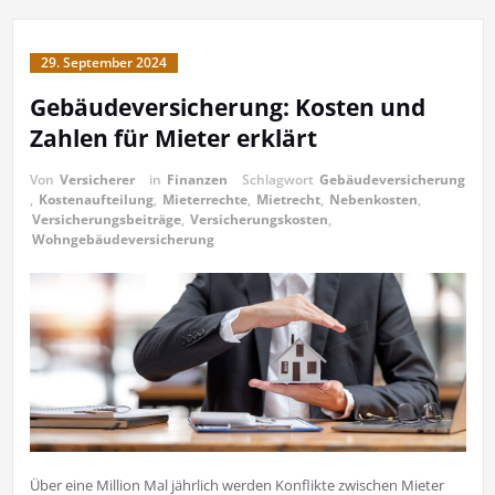
29. September 2024
Gebäudeversicherung: Kosten und
Zahlen für Mieter erklärt
Von
Versicherer
in
Finanzen
Schlagwort
Gebäudeversicherung
,
Kostenaufteilung
,
Mieterrechte
,
Mietrecht
,
Nebenkosten
,
Versicherungsbeiträge
,
Versicherungskosten
,
Wohngebäudeversicherung
Über eine Million Mal jährlich werden Konflikte zwischen Mieter