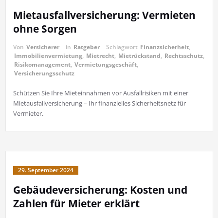
Mietausfallversicherung: Vermieten
ohne Sorgen
Von
Versicherer
in
Ratgeber
Schlagwort
Finanzsicherheit
,
Immobilienvermietung
,
Mietrecht
,
Mietrückstand
,
Rechtsschutz
,
Risikomanagement
,
Vermietungsgeschäft
,
Versicherungsschutz
Schützen Sie Ihre Mieteinnahmen vor Ausfallrisiken mit einer
Mietausfallversicherung – Ihr finanzielles Sicherheitsnetz für
Vermieter.
29. September 2024
Gebäudeversicherung: Kosten und
Zahlen für Mieter erklärt